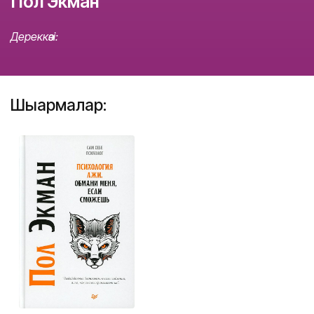
Пол Экман
Дереккөзі:
Шығармалар: