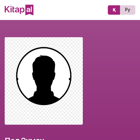
Қз
Ру