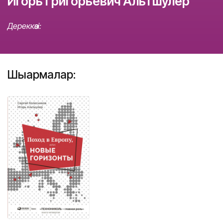
Игорь Григорьевич Альтшулер
Дереккөзі:
Шығармалар: