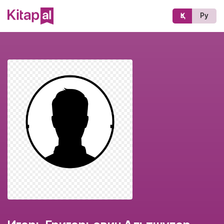
Қз
Ру