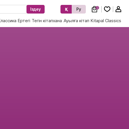
0
Іздеу
Қз
Ру
Классика
Ертегі
Тегін кітапхана
Ауылға кітап
Kitapal Classics