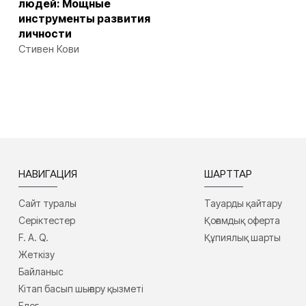
людей: Мощные
инструменты развития
личности
Стивен Кови
НАВИГАЦИЯ
ШАРТТАР
Сайт туралы
Тауарды қайтару
Серіктестер
Қоғамдық оферта
F. A. Q.
Құпиялық шарты
Жеткізу
Байланыс
Кітап басып шығару қызметі
Блог