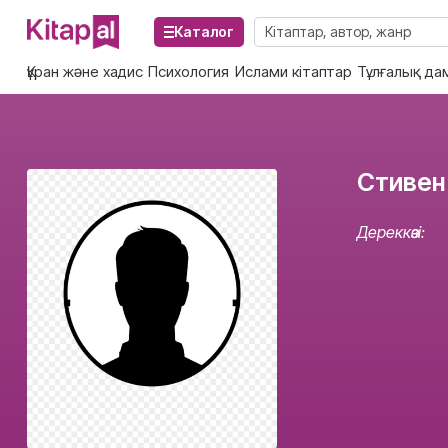
Каталог
Құран және хадис
Психология
Ислами кітаптар
Тұлғалық да
Стивен
Дереккөзі: