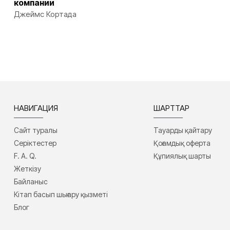
компании
Джеймс Кортада
НАВИГАЦИЯ
ШАРТТАР
Сайт туралы
Тауарды қайтару
Серіктестер
Қоғамдық оферта
F. A. Q.
Құпиялық шарты
Жеткізу
Байланыс
Кітап басып шығару қызметі
Блог