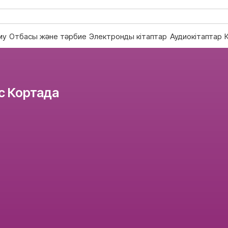
му
Отбасы және тәрбие
Электронды кітаптар
Аудиокітаптар
 Кортада