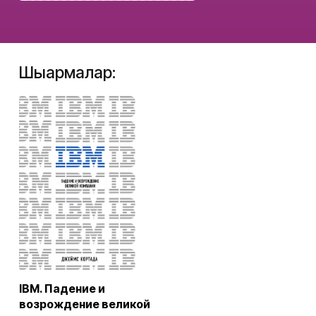
Шығармалар:
IBM. Падение и
возрождение великой