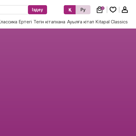
0
Іздеу
Қз
Ру
Классика
Ертегі
Тегін кітапхана
Ауылға кітап
Kitapal Classics