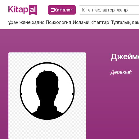
Каталог
Құран және хадис
Психология
Ислами кітаптар
Тұлғалық да
Джеймс
Дереккөзі: