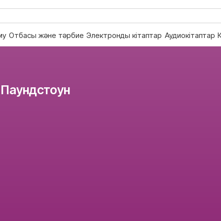
му
Отбасы және тәрбие
Электронды кітаптар
Аудиокітаптар
 Паундстоун