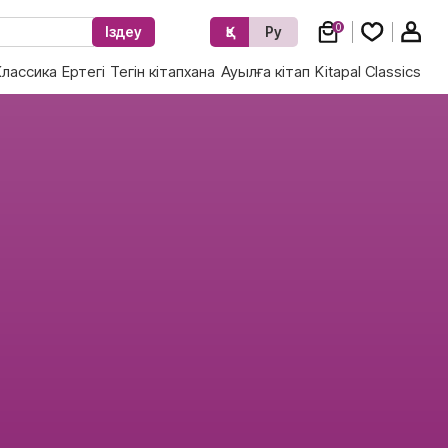
0
Іздеу
Қз
Ру
Классика
Ертегі
Тегін кітапхана
Ауылға кітап
Kitapal Classics