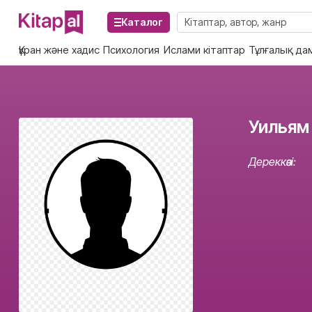
Каталог
Құран және хадис
Психология
Ислами кітаптар
Тұлғалық да
Уильям
Дереккөзі: