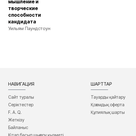
мышление и
творческие
способности
кандидата
Уильям Паундстоун
НАВИГАЦИЯ
ШАРТТАР
Сайт туралы
Тауарды қайтару
Серіктестер
Қоғамдық оферта
F. A. Q.
Құпиялық шарты
Жеткізу
Байланыс
Кітап басып шығару қызметі