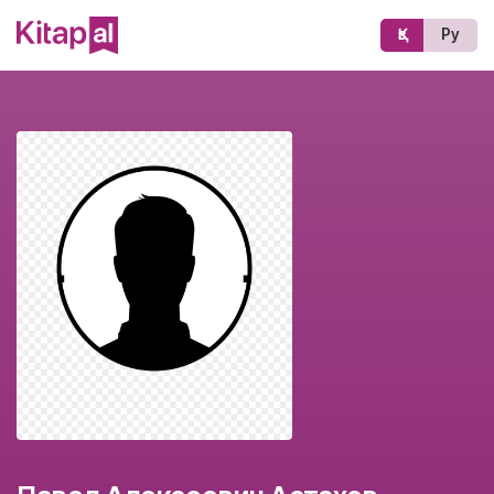
Қз
Ру