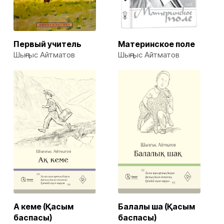
Первый учитель
Материнское поле
Шыңғыс Айтматов
Шыңғыс Айтматов
Ақ кеме (Қасым
Балалық шақ (Қасым
баспасы)
баспасы)