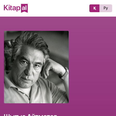
Қз
Ру