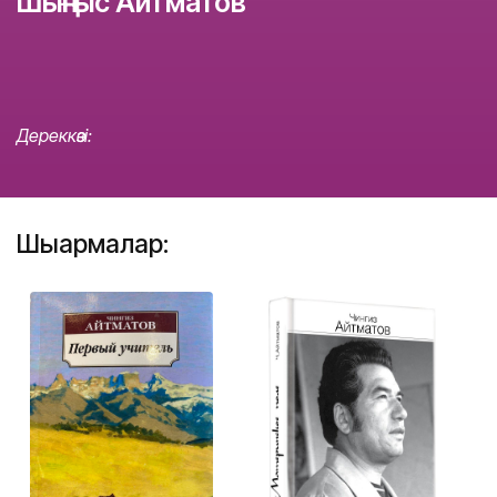
Шыңғыс Айтматов
Дереккөзі:
Шығармалар: