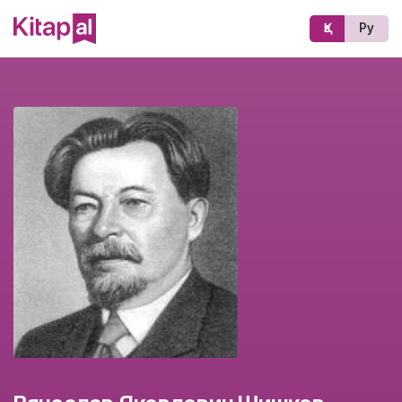
Қз
Ру