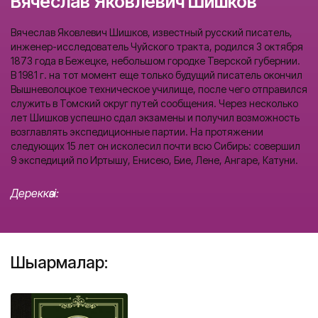
Вячеслав Яковлевич Шишков
Вячеслав Яковлевич Шишков, известный русский писатель,
инженер-исследователь Чуйского тракта, родился 3 октября
1873 года в Бежецке, небольшом городке Тверской губернии.
В 1981 г. на тот момент еще только будущий писатель окончил
Вышневолоцкое техническое училище, после чего отправился
служить в Томский округ путей сообщения. Через несколько
лет Шишков успешно сдал экзамены и получил возможность
возглавлять экспедиционные партии. На протяжении
следующих 15 лет он исколесил почти всю Сибирь: совершил
9 экспедиций по Иртышу, Енисею, Бие, Лене, Ангаре, Катуни.
Дереккөзі:
Шығармалар: