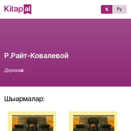
Қз
Ру
Р.Райт-Ковалевой
Дереккөзі:
Шығармалар: