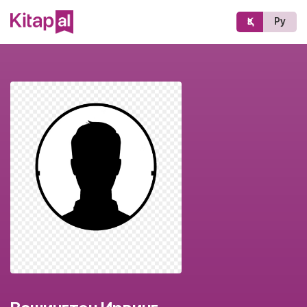
Қз
Ру