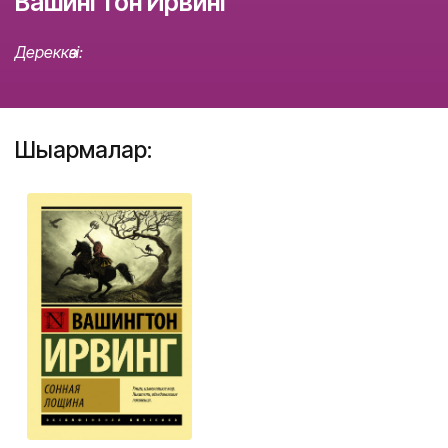
Вашингтон Ирвинг
Дереккөзі:
Шығармалар: