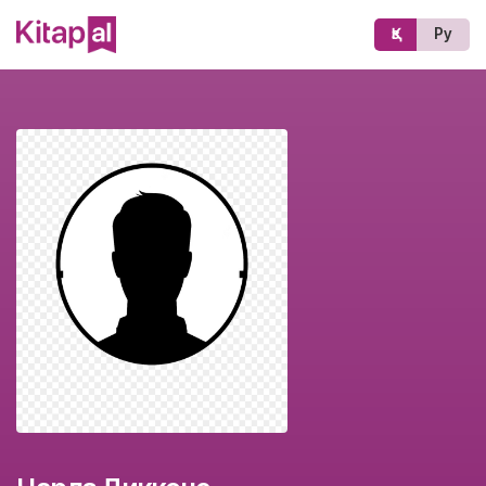
Қз
Ру