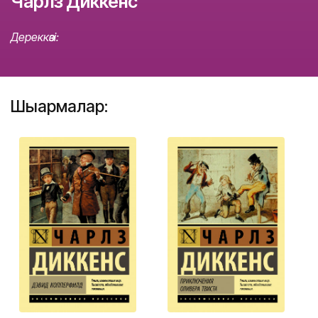
Чарлз Диккенс
Дереккөзі:
Шығармалар: