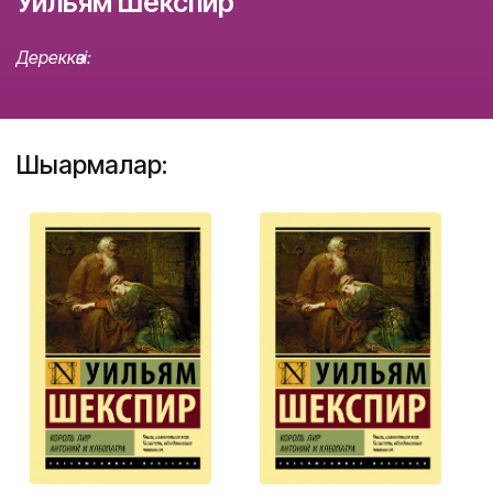
Уильям Шекспир
Дереккөзі:
Шығармалар: