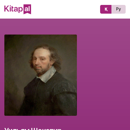
Қз
Ру