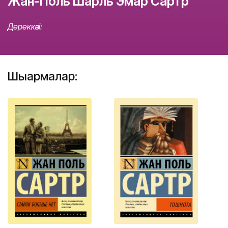
Жан-Поль Шарль Эмар Сартр
Дереккөзі:
Шығармалар: