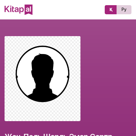
Қз
Ру