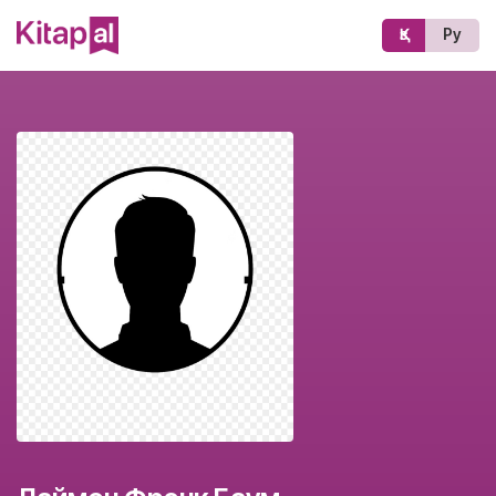
Қз
Ру