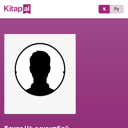
Қз
Ру