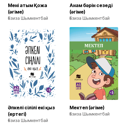
Менің атым Қожа
Анам бәрін сезеді
(әңгіме)
(әңгіме)
Ғазиза Шымкентбай
Ғазиза Шымкентбай
Әпкелі сіңлілі екі қыз
Мектеп (әңгіме)
(ертегі)
Ғазиза Шымкентбай
Ғазиза Шымкентбай