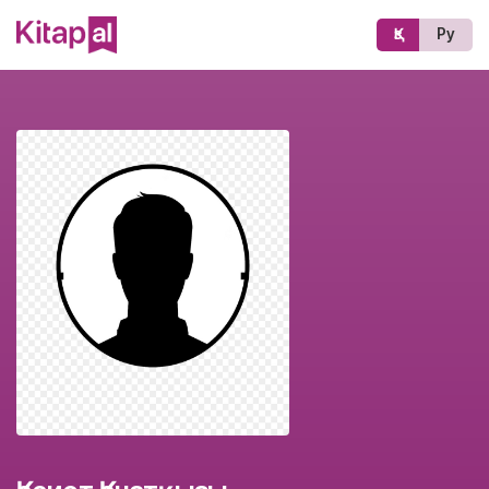
Қз
Ру