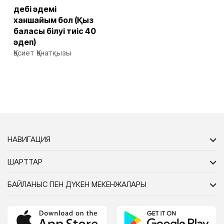
Әдебі әдемі
ханшайым бол (Қыз
баласы білуі тиіс 40
әдеп)
Қасиет Қанатқызы
НАВИГАЦИЯ
ШАРТТАР
БАЙЛАНЫС ПЕН ДҮКЕН МЕКЕНЖАЛАРЫ