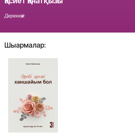
Қасиет Қанатқызы
Дереккөзі:
Шығармалар: