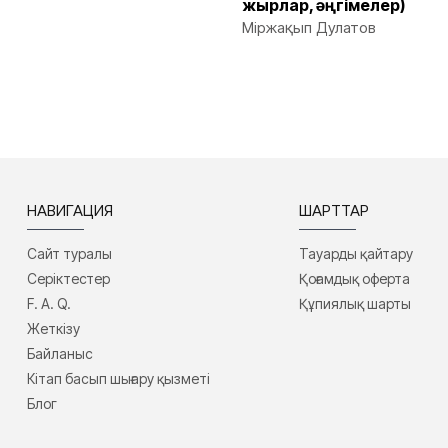
жырлар, әңгімелер)
Міржақып Дулатов
НАВИГАЦИЯ
ШАРТТАР
Сайт туралы
Тауарды қайтару
Серіктестер
Қоғамдық оферта
F. A. Q.
Құпиялық шарты
Жеткізу
Байланыс
Кітап басып шығару қызметі
Блог