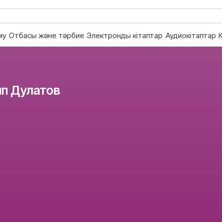
му
Отбасы және тәрбие
Электронды кітаптар
Аудиокітаптар
ып Дулатов