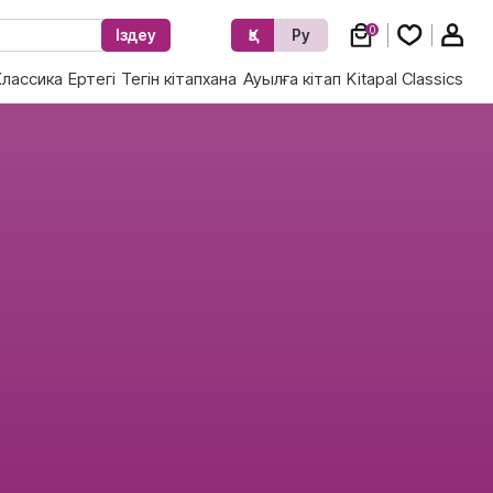
0
Іздеу
Қз
Ру
Классика
Ертегі
Тегін кітапхана
Ауылға кітап
Kitapal Classics