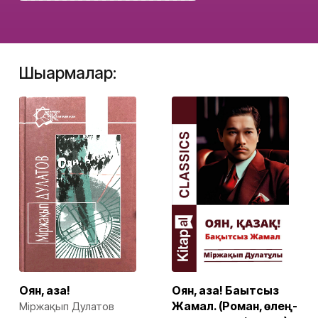
Шығармалар:
Оян, қазақ!
Оян, қазақ! Бақытсыз
Жамал. (Роман, өлең-
Міржақып Дулатов