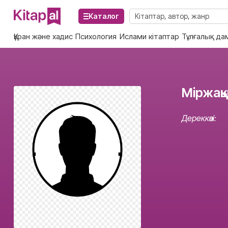
Каталог
Құран және хадис
Психология
Ислами кітаптар
Тұлғалық да
Міржақ
Дереккөзі: