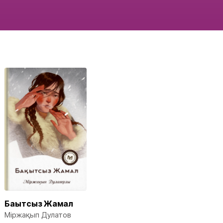
Бақытсыз Жамал
Міржақып Дулатов