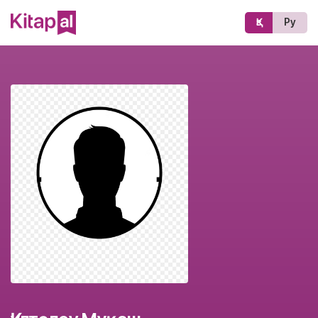
Қз
Ру