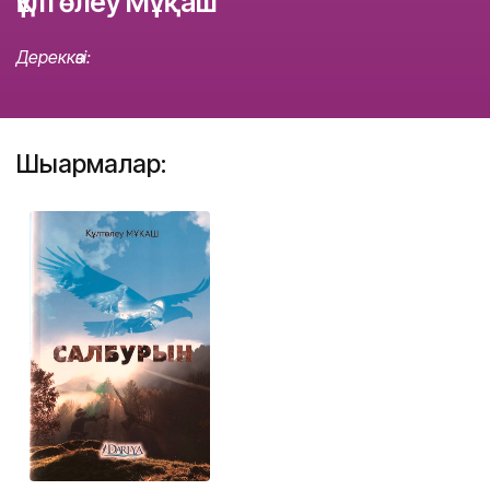
Құлтөлеу Мұқаш
Дереккөзі:
Шығармалар: