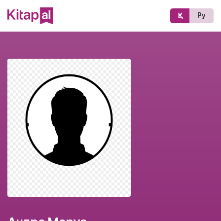
Қз
Ру