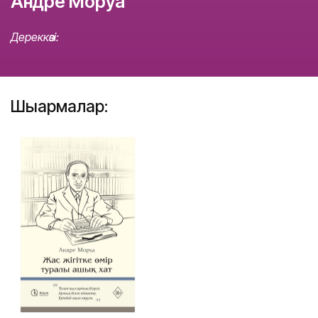
Андре Моруа
Дереккөзі:
Шығармалар: