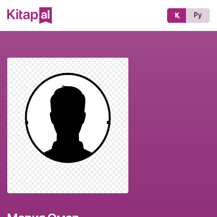
Қз
Ру