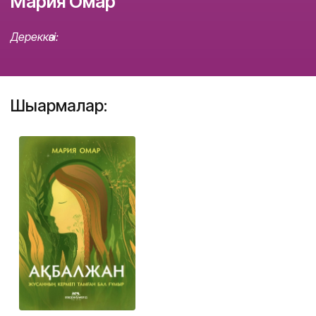
Мария Омар
Дереккөзі:
Шығармалар: