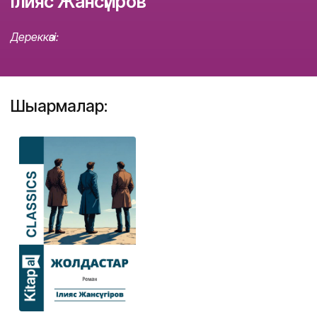
Ілияс Жансүгіров
Дереккөзі:
Шығармалар: