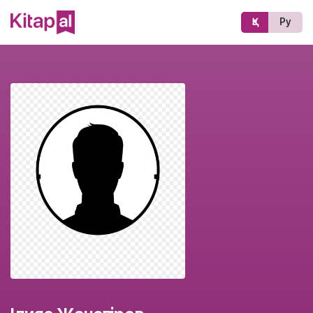
Қз
Ру