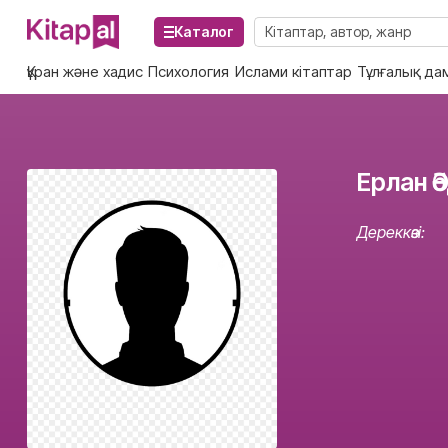
Каталог
Құран және хадис
Психология
Ислами кітаптар
Тұлғалық да
Ерлан Ә
Дереккөзі: