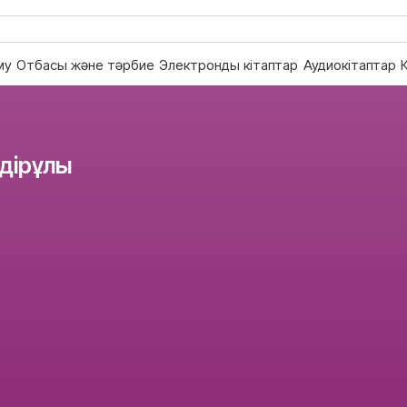
му
Отбасы және тәрбие
Электронды кітаптар
Аудиокітаптар
бдірұлы