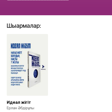
Шығармалар:
Идеал жігіт
Ерлан Әбдірұлы