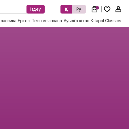
0
Іздеу
Қз
Ру
Классика
Ертегі
Тегін кітапхана
Ауылға кітап
Kitapal Classics