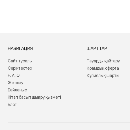
НАВИГАЦИЯ
ШАРТТАР
Сайт туралы
Тауарды қайтару
Серіктестер
Қоғамдық оферта
F. A. Q.
Құпиялық шарты
Жеткізу
Байланыс
Кітап басып шығару қызметі
Блог