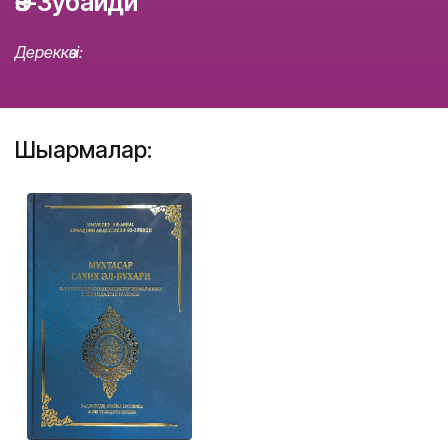
Әз-Зубайди
Дереккөзі:
Шығармалар: