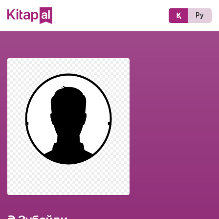
Қз
Ру