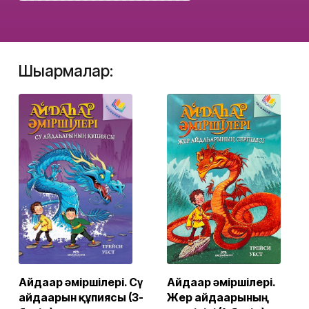
Шығармалар:
Айдаһар әміршілері. Сү
Айдаһар әміршілері.
айдаһарын құпиясы (3-
Жер айдаһарының