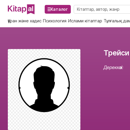
Каталог
Құран және хадис
Психология
Ислами кітаптар
Тұлғалық да
Трейси
Дереккөзі: