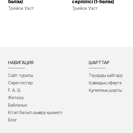
бөлім)
серпілісі (1-бөлім)
Трейси Уэст
Трейси Уэст
НАВИГАЦИЯ
ШАРТТАР
Сайт туралы
Тауарды қайтару
Серіктестер
Қоғамдық оферта
F. A. Q.
Құпиялық шарты
Жеткізу
Байланыс
Кітап басып шығару қызметі
Блог