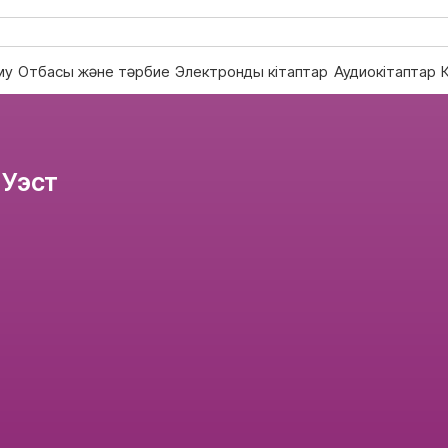
му
Отбасы және тәрбие
Электронды кітаптар
Аудиокітаптар
 Уэст