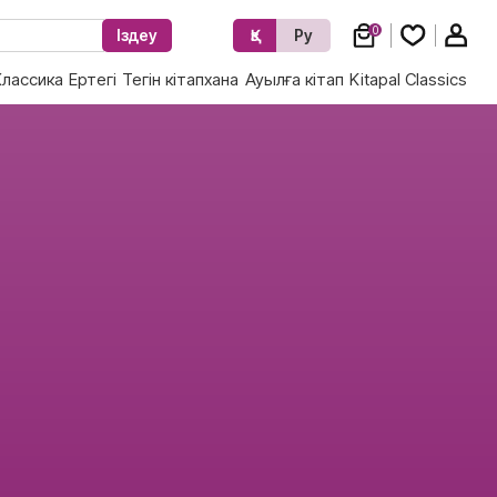
0
Іздеу
Қз
Ру
Классика
Ертегі
Тегін кітапхана
Ауылға кітап
Kitapal Classics