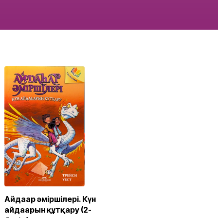
Айдаһар әміршілері. Күн
айдаһарын құтқару (2-