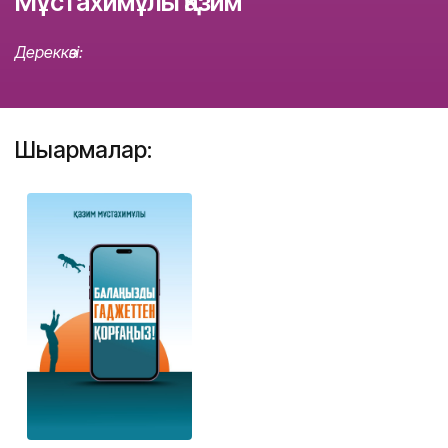
Мұстахимұлы Қазим
Дереккөзі:
Шығармалар: