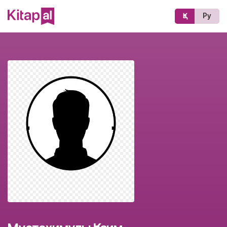
Қз
Ру