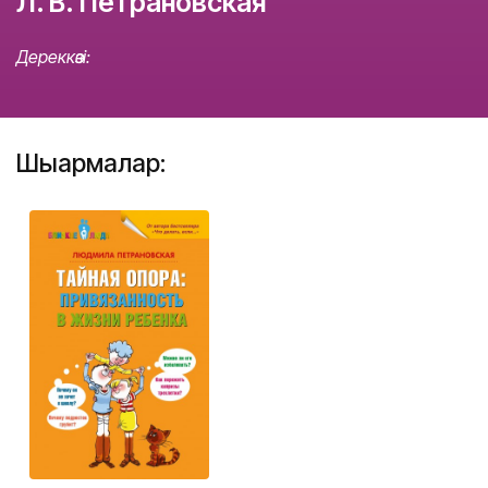
Л. В. Петрановская
Дереккөзі:
Шығармалар: