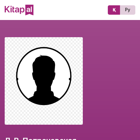
Қз
Ру