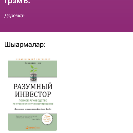
Грэм Б.
Дереккөзі:
Шығармалар: