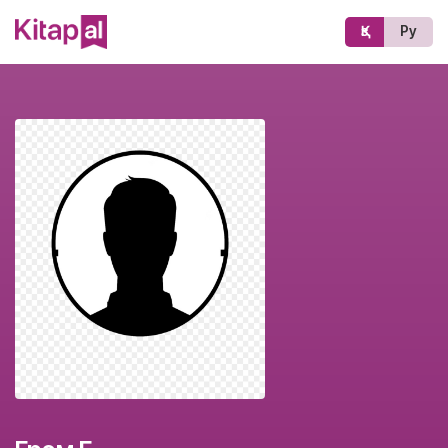
Қз
Ру