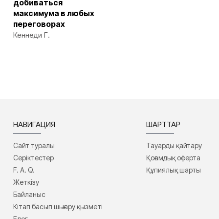
добиваться
максимума в любых
переговорах
Кеннеди Г.
НАВИГАЦИЯ
ШАРТТАР
Сайт туралы
Тауарды қайтару
Серіктестер
Қоғамдық оферта
F. A. Q.
Құпиялық шарты
Жеткізу
Байланыс
Кітап басып шығару қызметі
Блог