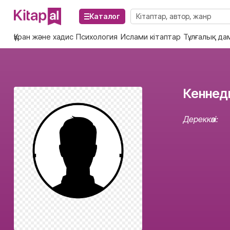
Каталог
Құран және хадис
Психология
Ислами кітаптар
Тұлғалық да
Кеннеди
Дереккөзі: