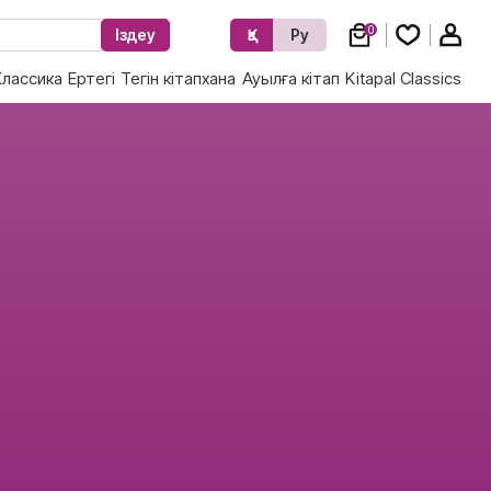
0
Іздеу
Қз
Ру
Классика
Ертегі
Тегін кітапхана
Ауылға кітап
Kitapal Classics