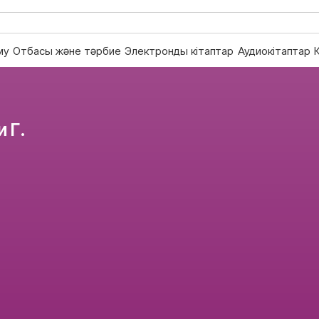
му
Отбасы және тәрбие
Электронды кітаптар
Аудиокітаптар
 Г.