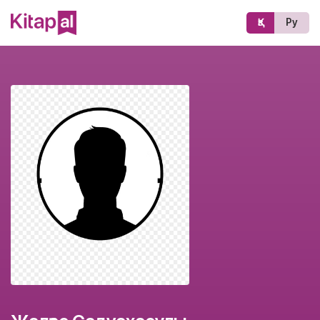
Қз
Ру