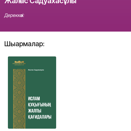
Жалғас Садуахасұлы
Дереккөзі:
Шығармалар: