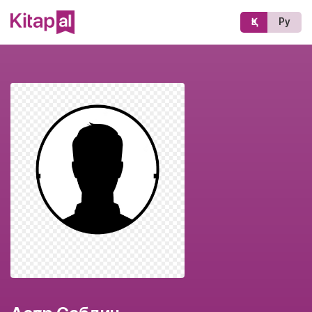
Қз
Ру