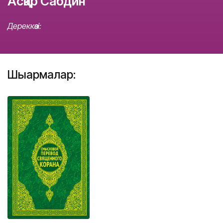
Асқар Сабдин
Дереккөзі:
Шығармалар: