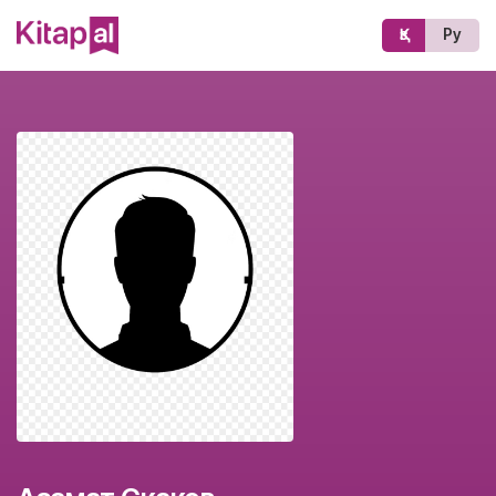
Қз
Ру