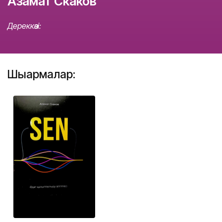
Азамат Скаков
Дереккөзі:
Шығармалар: