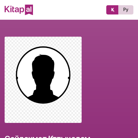
Қз
Ру