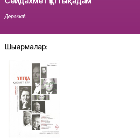
Сейдахмет Құттықадам
Дереккөзі:
Шығармалар: