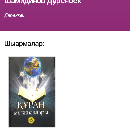
Шамидинов Дәуренбек
Дереккөзі:
Шығармалар: