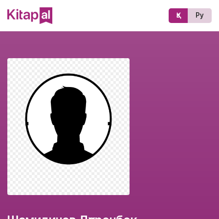
Қз
Ру