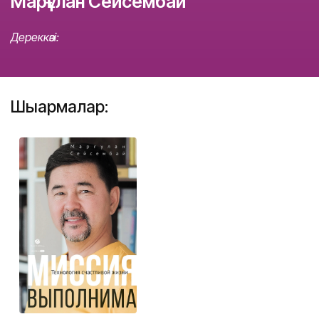
Марғұлан Сейсембай
Дереккөзі:
Шығармалар: