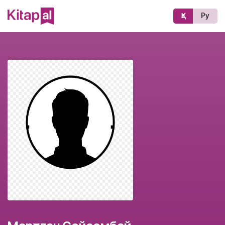
Қз
Ру