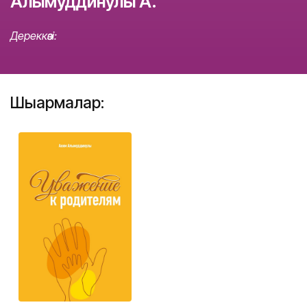
Алымуддинулы А.
Дереккөзі:
Шығармалар: