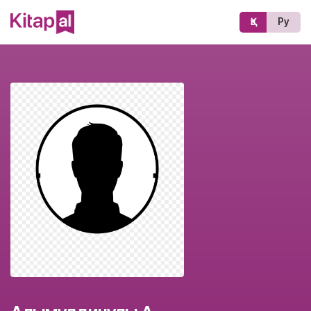
Қз
Ру