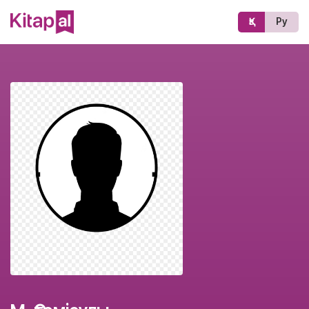
Қз
Ру