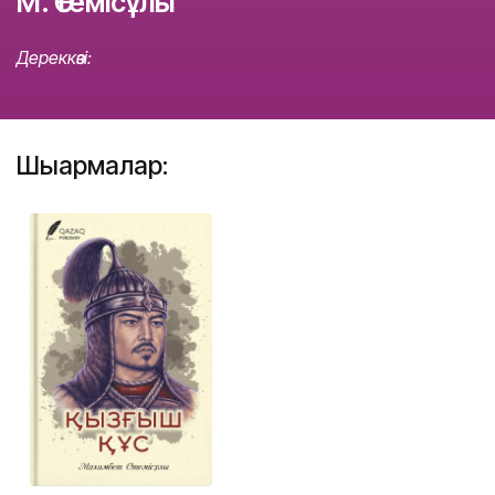
М. Өтемісұлы
Дереккөзі:
Шығармалар: