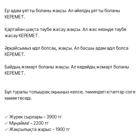
Ер адам ұятты болғаны жақсы. Ал әйелдің ұятты болғаны
КЕРЕМЕТ.
⠀
Қартайған шақта тәубе жасау жақсы. Ал жас кезіңде тәубе
жасау КЕРЕМЕТ.
⠀
Әрқайсымыз әділ болсақ, жақсы. Ал басшы адам әділ болса
КЕРЕМЕТ.
⠀
Байдың жомарт болғаны жақсы. Ал кедейдің жомарт болғаны
КЕРЕМЕТ.
Бұл туралы толығырақ оқығыңыз келсе, төмендегі кітаптар сізге
көмектеседі.
✅ Жүрек сырлары – 3900 тг
✅ Мұңайма! – 2200 тг
✅ Жақсылықта жарыс – 1900 тг