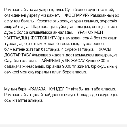
Рамазан айына аз уақыт қалды. Суға бірден сүңгіп кетпей,
оған денені үйретуіміз қажет. ⠀ ЖОСПАР ҚҰРУ Рамазанның әр
секунды бағалы. Кезекте отырсаңыз Құран оқыңыз, жүрсеңіз
зікір айтыңыз. Шаршасаңыз, ұйықтап алыңыз, оның өзі ниет
дұрыс болса құлшылыққа айналады. ⠀ ҚҰРАН ОҚУ МЕН
ЖАТТАУДЫҢ КЕСТЕСІН ҚҰРУ Әр намаздан соң 4 беттен оқып
тұрсаңыз, бір хатым жасап бітесіз. Қысқа сүрелерден
білмейтінін жаттап бастаңыз. 4 сүре жаттаңыз. ⠀ ЖАҚСЫ
ДОСТАР ТАБУ Ауызашар жасап, достарыңызды шақырыңыз.
Сауабын аласыз. ⠀ ҚАЙЫРЫМДЫЛЫҚ ЖАСАУ Күніне 300 тг
садақаға жинасаңыз, бір айда 9000 тг жинап, бір оқушының
сөмкесі мен оқу құралын алып бере аласыз.
Мұның бәрін «РАМАЗАН КҮНДЕЛІГІ» кітабынан таба аласыз.
Рамазан айын қалай пайдалы өткізуге болады деп жүрсеңіз,
осы кітапты алыңыз.